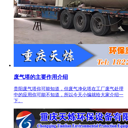
废气塔的主要作用介绍
贵阳废气塔你可能知道，但废气净化塔在工厂废气处理
中的应用你可能不知道，所以今天小编就给大家介绍一
下。