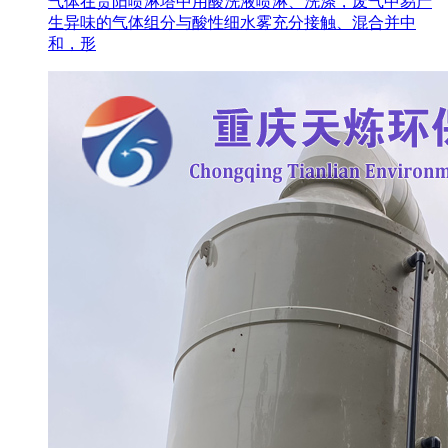
气体在贵阳喷淋塔中用酸洗液喷淋、洗涤，废气中易产
生异味的气体组分与酸性细水雾充分接触、混合并中
和，形