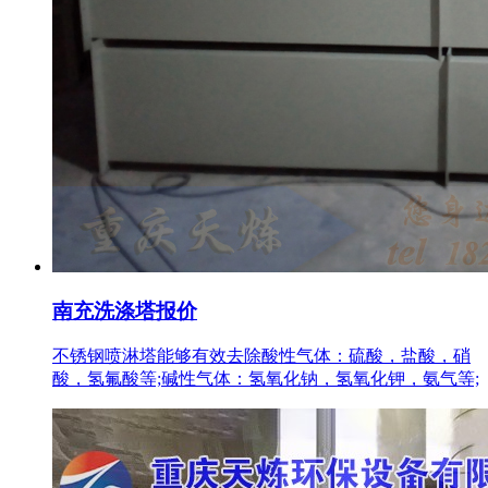
南充洗涤塔报价
不锈钢喷淋塔能够有效去除酸性气体：硫酸，盐酸，硝
酸，氢氟酸等;碱性气体：氢氧化钠，氢氧化钾，氨气等;