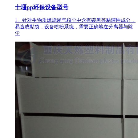
十堰pp环保设备型号
1、针对生物质燃烧尾气粉尘中含有碳黑等粘滞性成分，
易造成黏袋，设备喷粉系统，需要正确地在分离器与除
尘